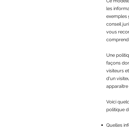
Ce modèle 
les informa
exemples 
conseil ju
vous reco
comprendre
Une politiq
façons don
visiteurs e
d'un visite
apparaître 
Voici quel
politique d
Quelles in