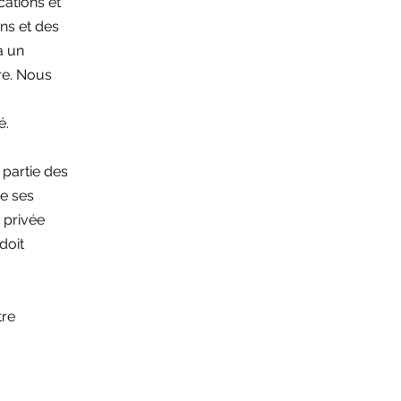
cations et
ons et des
à un
re. Nous
é.
 partie des
de ses
e privée
doit
tre