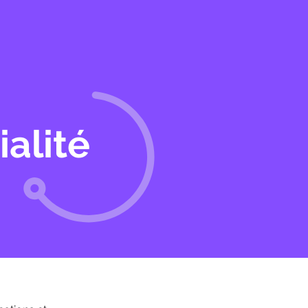
a marche
À propos
Démo
ialité